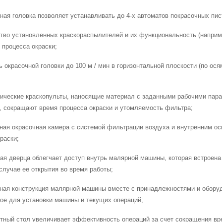
ная головка позволяет устанавливать до 4-х автоматов покрасочных пис
ство установленных краскораспылителей и их функциональность (наприме
 процесса окраски;
ь окрасочной головки до 100 м / мин в горизонтальной плоскости (по ося
тические краскопульты, наносящие материал с заданными рабочими пар
, сокращают время процесса окраски и утомляемость фильтра;
нная окрасочная камера с системой фильтрации воздуха и внутренним о
раски;
ная дверца облегчает доступ внутрь малярной машины, которая встроен
случае ее открытия во время работы;
тная конструкция малярной машины вместе с принадлежностями и обору
ое для установки машины и текущих операций;
тный стол увеличивает эффективность операций за счет сокращения врем