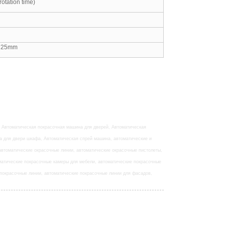
rotation time)
725mm
, Автоматическая покрасочная машина для дверей, Автоматическая
а для двери шкафа, Автоматическая спрей машина, автоматические и
автоматические окрасочные линии, автоматические окрасочные пистолеты,
оматические покрасочные камеры для мебели, автоматические покрасочные
 покрасочные линии, автоматические покрасочные линии для фасадов,