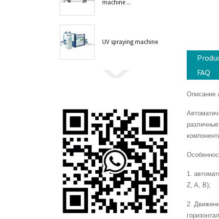
machine ...
UV spraying machine
Produc
FAQ
Описание 
Автоматич
различные
компонент
Особеннос
1. автома
Z, A, B);
2. Движени
горизонтал