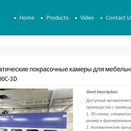
Home
Products
Video
Contact U
атические покрасочные камеры для мебельн
00C-3D
Short Description:
Доступный автоматическ
производства с преимущ
1. 3D-сканер, специальн
размер и фрезерованные
2. Автоматическое прогр