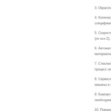
3. Окрасоч
4. Количе
специфики
5. Скорост
(по оси Z);
6. Автома
материала
7. Стекля
процесс ок
8. Сервис
машины в 
9. Компак
необходим
10. Поворо