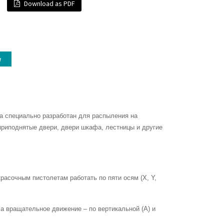
Download as PDF
w
а специально разработан для распыления на
 приподнятые двери, двери шкафа, лестницы и другие
расочным пистолетам работать по пяти осям (X, Y,
 а вращательное движение – по вертикальной (A) и