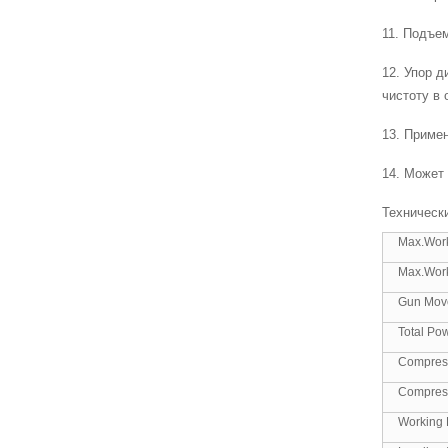
11. Подъем
12. Упор 
чистоту в 
13. Примен
14. Может
Техническ
Max.Wor
Max.Work
Gun Mov
Total Po
Compress
Compress
Working E