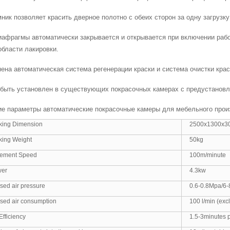
ник позволяет красить дверное полотно с обеих сторон за одну загрузк
диафрагмы автоматически закрывается и открывается при включении раб
области лакировки.
ена автоматическая система регенерации краски и система очистки крас
 быть установлен в существующих покрасочных камерах с предустановл
ие параметры автоматические покрасочные камеры для мебельного прои
king Dimension
2500x1300x
ing Weight
50kg
ement Speed
100m/minute
wer
4.3kw
ed air pressure
0.6-0.8Mpa/6-
ed air consumption
100 l/min (exc
fficiency
1.5-3minutes 