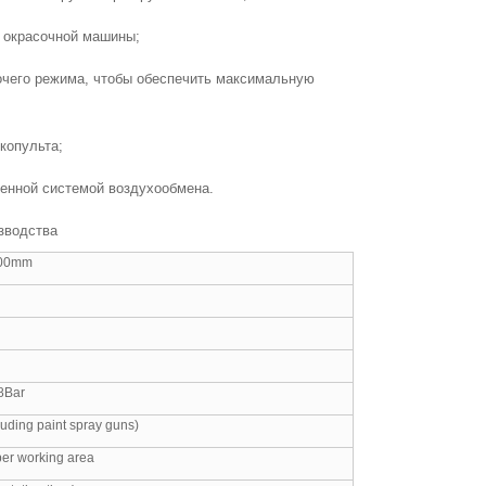
у окрасочной машины;
очего режима, чтобы обеспечить максимальную
копульта;
енной системой воздухообмена.
зводства
300mm
8Bar
luding paint spray guns)
per working area