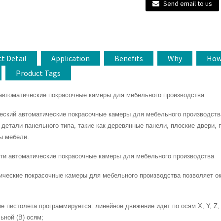
Send email to us
t Detail
Application
Benefits
Why
Ho
Product Tags
автоматические покрасочные камеры для мебельного производства
еский автоматические покрасочные камеры для мебельного производств
 детали панельного типа, такие как деревянные панели, плоские двери,
ы мебели.
ти автоматические покрасочные камеры для мебельного производства
тические покрасочные камеры для мебельного производства позволяет ок
е пистолета программируется: линейное движение идет по осям X, Y, Z,
ьной (B) осям;