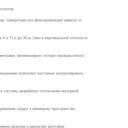
толетов;
р, поворотная или фиксированная) зависит от
м X и Y) и до 30 м / мин в вертикальной плоскости
аметрами, минимизируют потери лакокрасочного
свещением позволяет постоянно контролировать
а в систему аварийного отключения малярной
дованием сводит к минимуму пространство,
ени загрузки и разгрузки заготовок;