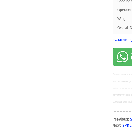
Loading t
Operator
Weight
Overall 
Нажмите з
Автоматическа
покрасочная у
роботизирован
автоматически
камеры для ме
Previous:
S
Next:
SPD2