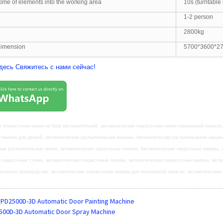
ime of elements into the working area
10s (turntable 
1-2 person
2800kg
Dimension
5700*3600*2
десь Свяжитесь с нами сейчас!
я покрасочная линия на базе распылительной, автоматическая покрасочная линия порошковой окраски
становка для дверей, автоматическая распылительная машина, Автоматическая распылительная машин
ные распылительные линии, автоматические окрасочные головки, Автоматические окрасочные камеры, 
е окрасочные станки, автоматические покрасочные головки, автоматические покрасочные камеры, авт
бельного производства, автоматические покрасочные камеры для порошковой окраски, автоматические
PD2500D-3D Automatic Door Painting Machine
500D-3D Automatic Door Spray Machine