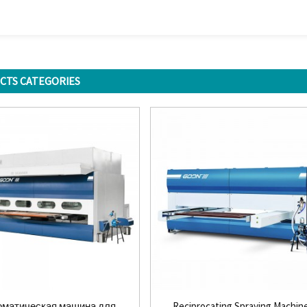
CTS CATEGORIES
оматическая машина для
Reciprocating Spraying Machin